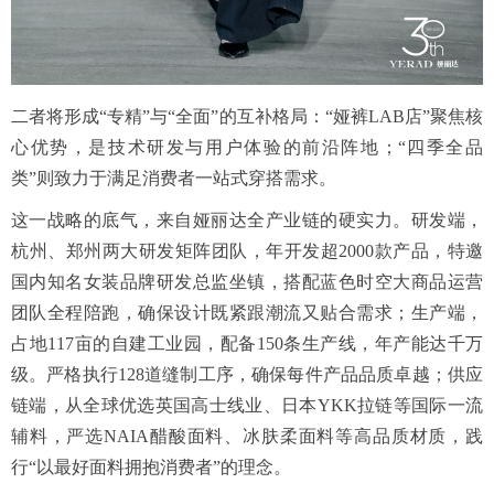
二者将形成“专精”与“全面”的互补格局：“娅裤LAB店”聚焦核
心优势，是技术研发与用户体验的前沿阵地；“四季全品
类”则致力于满足消费者一站式穿搭需求。
这一战略的底气，来自娅丽达全产业链的硬实力。研发端，
杭州、郑州两大研发矩阵团队，年开发超2000款产品，特邀
国内知名女装品牌研发总监坐镇，搭配蓝色时空大商品运营
团队全程陪跑，确保设计既紧跟潮流又贴合需求；生产端，
占地117亩的自建工业园，配备150条生产线，年产能达千万
级。严格执行128道缝制工序，确保每件产品品质卓越；供应
链端，从全球优选英国高士线业、日本YKK拉链等国际一流
辅料，严选NAIA醋酸面料、冰肤柔面料等高品质材质，践
行“以最好面料拥抱消费者”的理念。