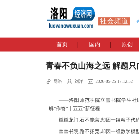
社会频道
首页
国内
原创
青春不负山海之远 解题只
网络
刘洋
2026-05-25 17:12:52
——洛阳师范学院立雪书院学生社区
解”作答“十五五”新征程
巍巍龙门,石不能言,却因一组粒子代码
幽幽书院,路不拓宽,却因一组数学模型