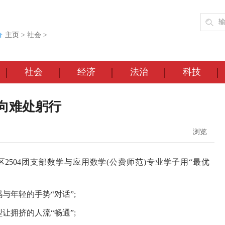
主页
>
社会
>
社会
经济
法治
科技
向难处躬行
浏览
2504团支部数学与应用数学(公费师范)专业学子用“最优
与年轻的手势“对话”;
让拥挤的人流“畅通”;