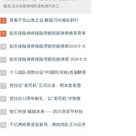
瑞克-沃尔夫斯堡地区是欧洲汽车工....
青春不负山海之远 解题只向难处躬行
2
韶关保险律师保险理赔拒赔律师推荐君审
3
韶关保险律师保险理赔拒赔律师2026十大
4
韶关保险律师保险理赔拒赔律师 2026十大
5
十三战队强势出征!中国郎(河南)首届醉美
6
货拉拉“老司机”正式出道，橙灰套装墨
7
货拉拉12周年献礼：以“老司机”IP致敬
8
智汇科技 赋能未来——四川浩菲宇科技
9
千亿烤肉赛道迎新局，烤肉排队王26店齐
10