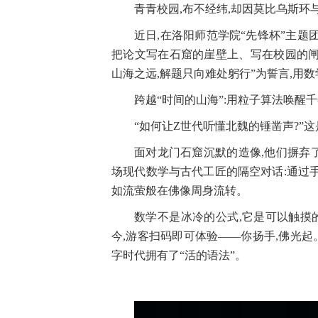
青青校园,布不经纬,却因莫比乌斯环
近日,在洛阳师范学院“先锋杯”主题
把论文写在石窟的崖壁上、写在校园的闸
山海之远,解题只向难处躬行”为誓言,用
跨越“时间的山海”:用粒子算法唤醒
“如何让Z世代听懂北魏的锤凿声?”
面对龙门石窟沉默的造像,他们摒弃
场现代数学与古代工匠的隔空对话:通过
如流萤般在佛像周身流转。
数学不是冰冷的公式,它是可以触摸
今,游客扫码即可体验——你扬手,佛光起
字时代拥有了“活的语法”。