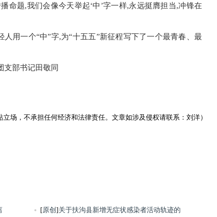
命题,我们会像今天举起‘中’字一样,永远挺膺担当,冲锋在
轻人用一个“中”字,为“十五五”新征程写下了一个最青春、最
 团支部书记田敬同
站立场，不承担任何经济和法律责任。文章如涉及侵权请联系：刘洋）
离
[
原创
]
关于扶沟县新增无症状感染者活动轨迹的