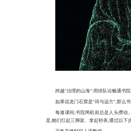
跨越“治理的山海”:用排队论畅通书院
如果说龙门石窟是“诗与远方”,那么
每逢课间,书院闸机前总是人头攒动
是,她们扛起三脚架、拿起秒表,通过以下