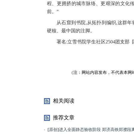
程、更拥挤的城市脉络、更艰深的文化传播
前。”
从石窟到书院,从拓扑到编织,这群年
硬核、最中国的注脚。
署名:立雪书院学生社区2504团支部
（注：网站内容发布，不代表本网
相关阅读
推荐文章
[
原创
]
进入全面静态验收阶段 郑济高铁郑濮段