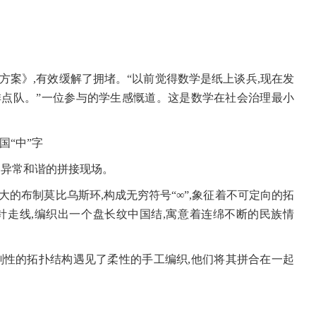
方案》,有效缓解了拥堵。“以前觉得数学是纸上谈兵,现在发
点队。”一位参与的学生感慨道。这是数学在社会治理最小
国“中”字
却异常和谐的拼接现场。
的布制莫比乌斯环,构成无穷符号“∞”,象征着不可定向的拓
针走线,编织出一个盘长纹中国结,寓意着连绵不断的民族情
刚性的拓扑结构遇见了柔性的手工编织,他们将其拼合在一起