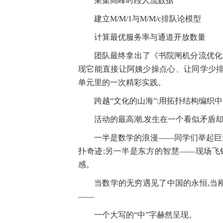
采集高峰时段人流数据
建立M/M/1与M/M/c排队论模型
计算最优服务率与通道开放数量
团队最终拿出了《书院闸机分流优化
现它能直接让阿姨少操点心、让同学少排
单元里的一次精彩实践。
跨越“文化的山海”:用拓扑结构编织中
活动的最高潮,发生在一个看似矛盾
一半是数学的浪漫——同学们举起巨大
扑奇迹;另一半是东方的智慧——现场飞
感。
当数学的无穷遇见了中国的永恒,当
——
一个大写的“中”字赫然呈现。