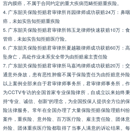
宫内膜癌，不属于合同约定的重大疾病范畴拒赔重疾险。
4. 广东韶关保险拒赔君审律所肖园律师成功获赔24万：鼻咽
癌，未如实告知拒赔重疾险
5. 广东韶关保险拒赔君审律所韩玉龙律师快速获赔10万：食
管癌，未如实告知拒赔医疗险。
6. 广东韶关保险拒赔君审律所夏越颖律师成功获赔60万：高
坠身亡，高处作业未系安全带为由拒赔雇主责任险
7. 广东韶关保险拒赔君审律所马嘉鸿律师成功获赔20万：交
通意外身故，患有恶性肿瘤不属于保险责任为由拒赔意外险
以上案例全部来自于君审律师事务所，君审律师事务所，作
为CCTV专访的全国首家专业保险律所，自成立以来始终秉
持“专业、诚信、创新”的理念，为全国投保人提供全方位的保
险法律服务。常年在全国办理了大量保险拒赔保险理赔纠纷
案件，重疾险、意外险、百万医疗险、雇主责任险、团体意
外险、团体重疾医疗险都取得了当事人满意的诉讼结果。每