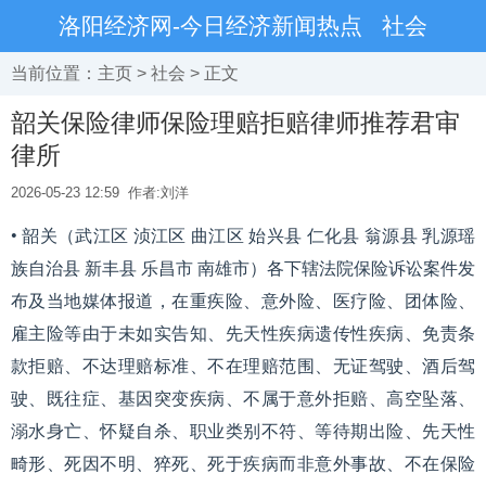
洛阳经济网-今日经济新闻热点
社会
当前位置：
主页
>
社会
> 正文
韶关保险律师保险理赔拒赔律师推荐君审
律所
2026-05-23 12:59
作者:刘洋
• 韶关（武江区 浈江区 曲江区 始兴县 仁化县 翁源县 乳源瑶
族自治县 新丰县 乐昌市 南雄市）各下辖法院保险诉讼案件发
布及当地媒体报道，在重疾险、意外险、医疗险、团体险、
雇主险等由于未如实告知、先天性疾病遗传性疾病、免责条
款拒赔、不达理赔标准、不在理赔范围、无证驾驶、酒后驾
驶、既往症、基因突变疾病、不属于意外拒赔、高空坠落、
溺水身亡、怀疑自杀、职业类别不符、等待期出险、先天性
畸形、死因不明、猝死、死于疾病而非意外事故、不在保险