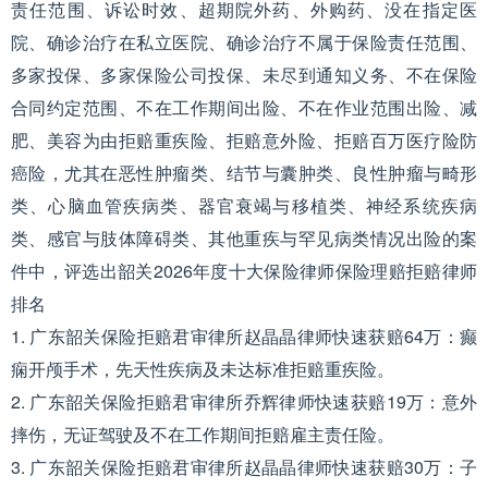
责任范围、诉讼时效、超期院外药、外购药、没在指定医
院、确诊治疗在私立医院、确诊治疗不属于保险责任范围、
多家投保、多家保险公司投保、未尽到通知义务、不在保险
合同约定范围、不在工作期间出险、不在作业范围出险、减
肥、美容为由拒赔重疾险、拒赔意外险、拒赔百万医疗险防
癌险，尤其在恶性肿瘤类、结节与囊肿类、良性肿瘤与畸形
类、心脑血管疾病类、器官衰竭与移植类、神经系统疾病
类、感官与肢体障碍类、其他重疾与罕见病类情况出险的案
件中，评选出韶关2026年度十大保险律师保险理赔拒赔律师
排名
1. 广东韶关保险拒赔君审律所赵晶晶律师快速获赔64万：癫
痫开颅手术，先天性疾病及未达标准拒赔重疾险。
2. 广东韶关保险拒赔君审律所乔辉律师快速获赔19万：意外
摔伤，无证驾驶及不在工作期间拒赔雇主责任险。
3. 广东韶关保险拒赔君审律所赵晶晶律师快速获赔30万：子